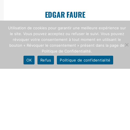
EDGAR FAURE
Portrait
Utilisation de cookies pour garantir une meilleure expérience sur
le site. Vous pouvez acceptez ou refuser le suivi. Vous pouvez
révoquer votre consentement à tout moment en utilisant le
bouton « Révoquer le consentement » présent dans la page de
Politique de Confidentialité.
OK
Refus
Politique de confidentialité
Bibliographie
Citations
Edgar Faure et la musique
...
VOIR